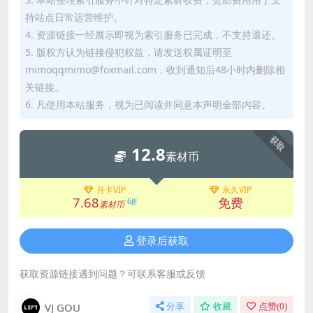
持站点日常运营维护。
4. 资源链接一经展示即视为索引服务已完成，不支持退还。
5. 版权方认为链接侵犯权益，请发送权属证明至
mimoqqmimo@foxmail.com，收到通知后48小时内删除相
关链接。
6. 凡使用本站服务，视为已阅读并同意本声明全部内容。
获取
12.8
素材币
月卡VIP
永久VIP
7.68
免费
6折
素材币
登录后获取
获取资源链接遇到问题？可联系客服或反馈
VJ GOU
分享
收藏
点赞(
0
)