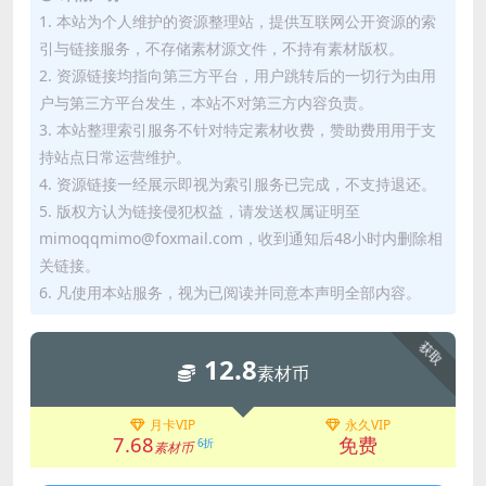
1. 本站为个人维护的资源整理站，提供互联网公开资源的索
引与链接服务，不存储素材源文件，不持有素材版权。
2. 资源链接均指向第三方平台，用户跳转后的一切行为由用
户与第三方平台发生，本站不对第三方内容负责。
3. 本站整理索引服务不针对特定素材收费，赞助费用用于支
持站点日常运营维护。
4. 资源链接一经展示即视为索引服务已完成，不支持退还。
5. 版权方认为链接侵犯权益，请发送权属证明至
mimoqqmimo@foxmail.com，收到通知后48小时内删除相
关链接。
6. 凡使用本站服务，视为已阅读并同意本声明全部内容。
获取
12.8
素材币
月卡VIP
永久VIP
7.68
免费
6折
素材币