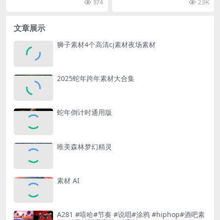
874
2.9K
文章展示
狮子素材4个高清cj素材夜场素材
2025蛇年跨年素材大合集
蛇年倒计时通用版
唯美森林梦幻精灵
素材 AI
A281 #嘻哈#节奏 #说唱#涂鸦 #hiphop#酒吧素