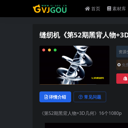
首页
素材库
缝纫机《第52期黑背人物+3D
资源
免
详情介绍
常见问题
《第52期黑背人物+3D几何》16个1080p