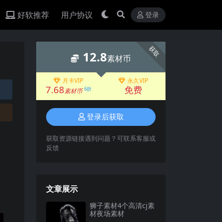
好软推荐
用户协议
登录
获取
12.8
素材币
月卡VIP
永久VIP
7.68
免费
6折
素材币
登录后获取
获取资源链接遇到问题？可联系客服或
反馈
文章展示
狮子素材4个高清cj素
材夜场素材