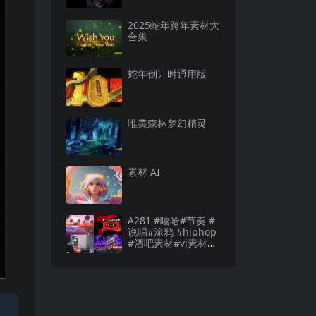
2025蛇年跨年素材大
合集
蛇年倒计时通用版
唯美森林梦幻精灵
素材 AI
A281 #嘻哈#节奏 #
说唱#涂鸦 #hiphop
#酒吧素材#vj素材酒
吧素材#vj素材