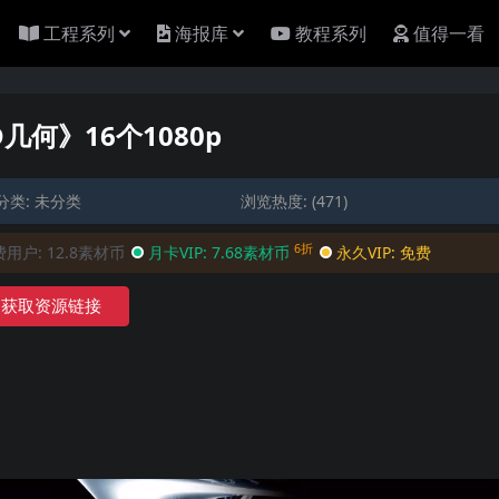
工程系列
海报库
教程系列
值得一看
几何》16个1080p
分类:
未分类
浏览热度: (471)
6折
费用户:
12.8素材币
月卡VIP:
7.68素材币
永久VIP:
免费
获取资源链接