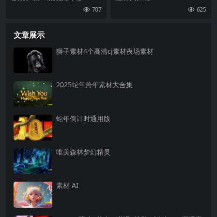
e》20个
707
625
文章展示
狮子素材4个高清cj素材夜场素材
2025蛇年跨年素材大合集
蛇年倒计时通用版
唯美森林梦幻精灵
素材 AI