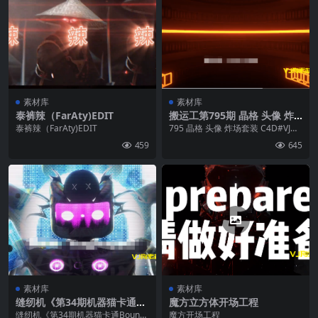
素材库
素材库
泰裤辣（FarAty)EDIT
搬运工第795期 晶格 头像 炸
场套装 C4D#VJ素材 60个
泰裤辣（FarAty)EDIT
795 晶格 头像 炸场套装 C4D#VJ素
材 60个
459
645
素材库
素材库
缝纫机《第34期机器猫卡通Bo
魔方立方体开场工程
unce》20个
缝纫机《第34期机器猫卡通Bounc
魔方开场工程