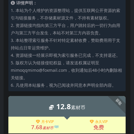
详情声明：
1. 本站为个人维护的资源整理站，提供互联网公开资源的索
引与链接服务，不存储素材源文件，不持有素材版权。
2. 资源链接均指向第三方平台，用户跳转后的一切行为由用
户与第三方平台发生，本站不对第三方内容负责。
3. 本站整理索引服务不针对特定素材收费，赞助费用用于支
持站点日常运营维护。
4. 资源链接一经展示即视为索引服务已完成，不支持退还。
5. 版权方认为链接侵犯权益，请发送权属证明至
mimoqqmimo@foxmail.com，收到通知后48小时内删除相
关链接。
6. 凡使用本站服务，视为已阅读并同意本声明全部内容。
获取
12.8
素材币
月卡VIP
永久VIP
7.68
免费
6折
素材币