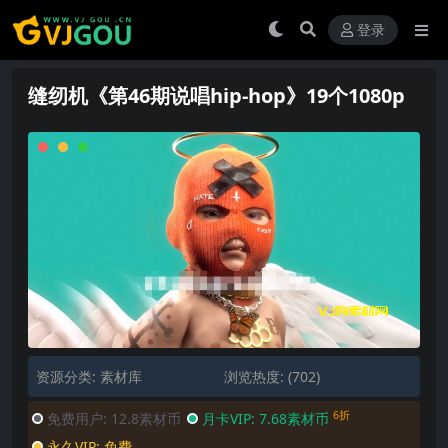
登录
缝纫机《第46期说唱hip-hop》19个1080p
资源分类:
素材库
浏览热度: (702)
6折
免费用户:
12.8素材币
月卡VIP:
7.68素材币
永久VIP:
免费