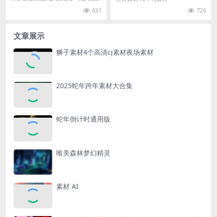
Band Video)
on ...
631
726
文章展示
狮子素材4个高清cj素材夜场素材
2025蛇年跨年素材大合集
蛇年倒计时通用版
唯美森林梦幻精灵
素材 AI