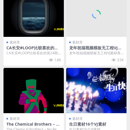
素材库
素材库
CA长安#LOOP比较喜欢的第2
龙年祝福视频模板无工程VJ素
4期VJ素材带视频预览#vjloop
材夜场
CA长安#LOOP比较喜欢的第24期VJ
龙年祝福视频模板无工程VJ素材夜
素材带视频预览#vjloop
场
1.8K
3.5K
素材库
素材库
The Chemical Brothers – N
生日素材16个VJ素材
o Reason (Neon Marching
The Chemical Brothers – No Reas
生日素材16个VJ素材