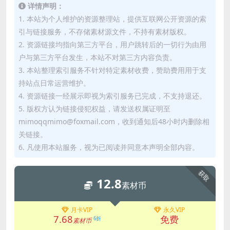
详情声明：
1. 本站为个人维护的资源整理站，提供互联网公开资源的索
引与链接服务，不存储素材源文件，不持有素材版权。
2. 资源链接均指向第三方平台，用户跳转后的一切行为由用
户与第三方平台发生，本站不对第三方内容负责。
3. 本站整理索引服务不针对特定素材收费，赞助费用用于支
持站点日常运营维护。
4. 资源链接一经展示即视为索引服务已完成，不支持退还。
5. 版权方认为链接侵犯权益，请发送权属证明至
mimoqqmimo@foxmail.com，收到通知后48小时内删除相
关链接。
6. 凡使用本站服务，视为已阅读并同意本声明全部内容。
获取
12.8
素材币
月卡VIP
永久VIP
7.68
免费
6折
素材币