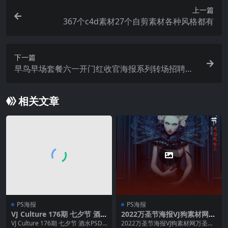
上一篇
367个c4d素材27个自剪素材各种风格都有
下一篇
早鸟早场套餐六一开门红收官海报系列转场招聘节
目单大全
相关文章
PS海报
PS海报
VJ Culture 176期 七夕节 酒
2022万圣节海报VJ狗素材网万
水PSD海报
圣节海报
VJ Culture 176期 七夕节 酒水PSD
2022万圣节海报VJ狗素材网万圣节