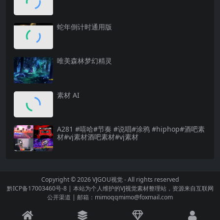
蛇年倒计时通用版
唯美森林梦幻精灵
素材 AI
A281 #嘻哈#节奏 #说唱#涂鸦 #hiphop#酒吧素
材#vj素材酒吧素材#vj素材
Copyright © 2026
VJGOU视觉
- All rights reserved
黔ICP备17003460号-8
|
本站为个人维护的VJ视觉素材整理站，资源来自互联网
公开渠道
|
邮箱：mimoqqmimo@foxmail.com