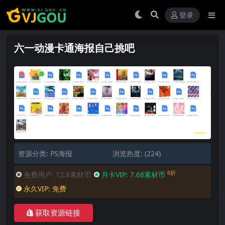
登录
六一动漫卡通海报自己挑吧
资源分类:
PS海报
浏览热度: (224)
6折
免费用户:
12.8素材币
月卡VIP:
7.68素材币
永久VIP:
免费
获取资源链接