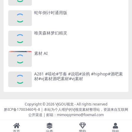
蛇年倒计时通用版
唯美森林梦幻精灵
素材 AI
A281 #嘻哈#节奏 #说唱#涂鸦 #hiphop#酒吧素
材#vj素材酒吧素材#vj素材
Copyright © 2026
VJGOU视觉
- All rights reserved
黔ICP备17003460号-8
|
本站为个人维护的VJ视觉素材整理站，资源来自互联网
公开渠道
|
邮箱：mimoqqmimo@foxmail.com
首页
分类
赞助
我的