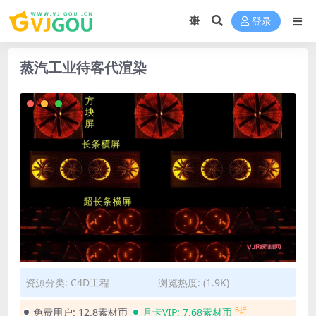
登录
蒸汽工业待客代渲染
资源分类:
C4D工程
浏览热度: (1.9K)
6折
免费用户:
12.8素材币
月卡VIP:
7.68素材币