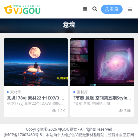
登录
意境
素材库
素材库
意境178vj 素材22个! DXV3 4
?节奏 意境 空间第五期Style-8
096X2304 3840×2160 1920X
88
意境178vj 素材22个! DXV3 4096X2
?节奏 意境 空间第五期
1080
304 3840×...
1.2K
3.0K
Copyright © 2026
VJGOU视觉
- All rights reserved
黔ICP备17003460号-8
|
本站为个人维护的VJ视觉素材整理站，资源来自互联网