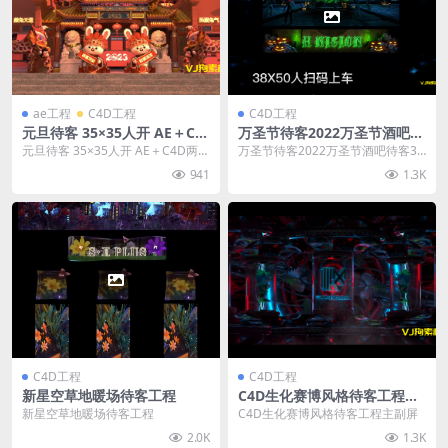
ae工程
C4D工程
C4D工程
元旦待客 35×35人开 AE＋C4
万圣节待客2022万圣节酒吧待
D两个版本
客3D直播间待客小鬼直接间待
元旦待客 35×35人开 AE＋C4D两个
万圣节待客2022万圣节酒吧待客3D
客
版本
直播间待客小鬼直接间待客
941
1.3K
C4D工程
C4D工程
新星空草地暖场待客工程
C4D生化赛博风格待客工程主
副屏
新星空草地暖场待客工程
C4D生化赛博风格待客工程主副屏
2.0K
1.3K