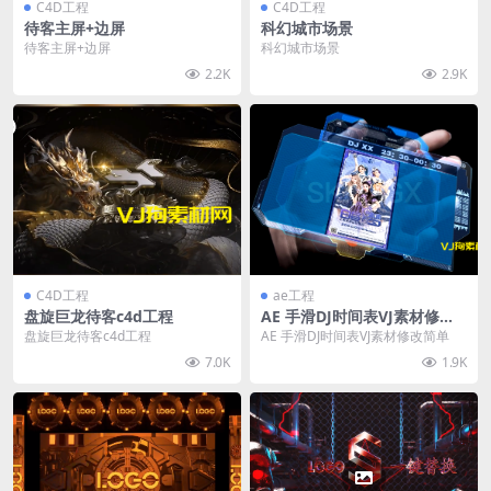
C4D工程
C4D工程
待客主屏+边屏
科幻城市场景
待客主屏+边屏
科幻城市场景
2.2K
2.9K
C4D工程
ae工程
盘旋巨龙待客c4d工程
AE 手滑DJ时间表VJ素材修改
简单
盘旋巨龙待客c4d工程
AE 手滑DJ时间表VJ素材修改简单
7.0K
1.9K