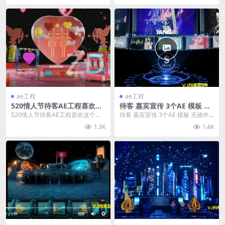
ae工程
ae工程
520情人节待客AE工程喜欢这
待客 嘉宾宣传 3个AE 模板 无
个的拿
插件
520情人节待客AE工程喜欢这个的
待客 嘉宾宣传 3个AE 模板 无插件
拿
1.3K
1.4K