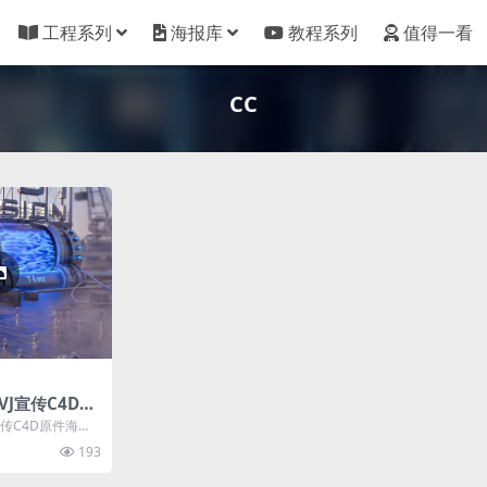
工程系列
海报库
教程系列
值得一看
CC
VJ宣传C4D原
程文件
宣传C4D原件海报
193