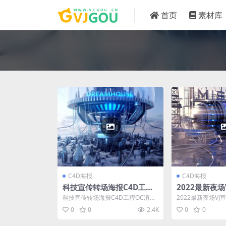
首页
素材库
C4D海报
C4D海报
科技宣传转场海报C4D工程
2022最新夜场
OC渲染器
件海报素材工
科技宣传转场海报C4D工程OC渲染
2022最新夜场VJ
器
素材工程文件
0
0
2.4K
0
0